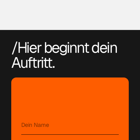
/Hier beginnt dein
Auftritt
.
Du
hast
ein
Projekt.
Ich
habe
die
Lösung.
Schreib
mir
eine
Nachricht,
ich
melde
mich
kurzfristig
bei
dir.