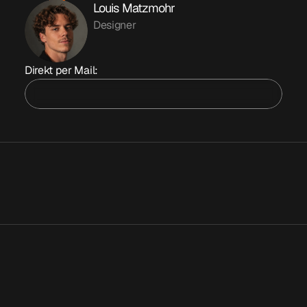
Louis Matzmohr
Designer
Direkt per Mail:
E
-
M
a
i
l
 /Fragen
Was passiert, nachdem ich das
Formular abgeschickt habe?