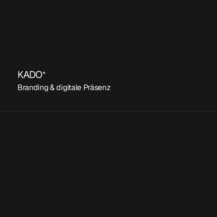
Dein Projekt starten
KADOᐩ
Branding & digitale Präsenz
Kostenloses
Erstgespräch