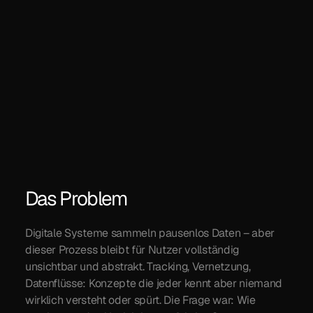
Journey.
Jahr
2024
Leistungen
Konzeptentwicklung,
Interaction Design,
Generatives Visual
Design, Wordpress
Entwicklung
Das Problem
Digitale Systeme sammeln pausenlos Daten – aber 
dieser Prozess bleibt für Nutzer vollständig 
unsichtbar und abstrakt. Tracking, Vernetzung, 
Datenflüsse: Konzepte die jeder kennt aber niemand 
wirklich versteht oder spürt. Die Frage war: Wie 