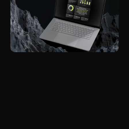
Ein experimentelles
Hochschulprojekt das
unsichtbare Datenprozesse
sichtbar macht – durch
generative Visuals, Bewegung
und eine immersive User